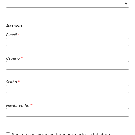
Acesso
E-mail
*
Usuário
*
Senha
*
Repetir senha
*
Sim, eu concordo em ter meus dados coletados e