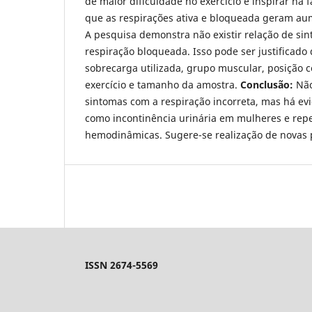
de maior dificuldade no exercício e inspirar na 
que as respirações ativa e bloqueada geram aum
A pesquisa demonstra não existir relação de si
respiração bloqueada. Isso pode ser justificado
sobrecarga utilizada, grupo muscular, posição c
exercício e tamanho da amostra.
Conclusão:
Não
sintomas com a respiração incorreta, mas há ev
como incontinência urinária em mulheres e rep
hemodinâmicas. Sugere-se realização de novas 
ISSN 2674-5569