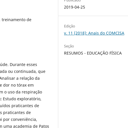
2019-04-25
, treinamento de
Edição
v. 11 (2018): Anais do COMCISA
Seção
RESUMOS - EDUCAÇÃO FÍSICA
úde. Durante esses
eada ou continuada, que
Analisar a relação da
 e dor no tórax em
m o uso da respiração
:
Estudo exploratório,
luídos praticantes de
s praticantes de
oi por conveniência,
 em uma academia de Patos