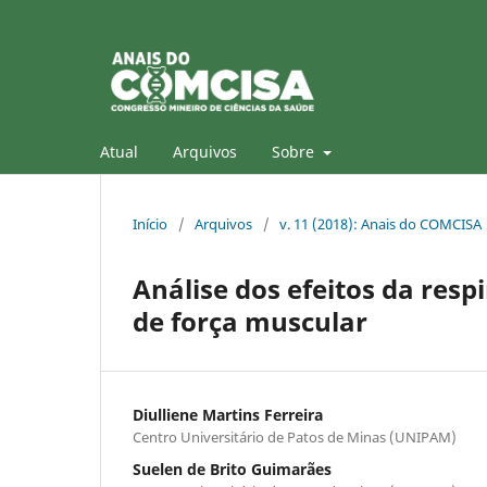
Atual
Arquivos
Sobre
Início
/
Arquivos
/
v. 11 (2018): Anais do COMCISA
Análise dos efeitos da res
de força muscular
Diulliene Martins Ferreira
Centro Universitário de Patos de Minas (UNIPAM)
Suelen de Brito Guimarães