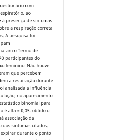
uestionário com
espiratório, ao
e à presença de sintomas
obre a respiração correta
. A pesquisa foi
nipam
sinaram o Termo de
70 participantes do
xo feminino. Não houve
nderam que percebem
dem a respiração durante
i analisada a influência
sculação, no aparecimento
estatístico binomial para
 é alfa = 0,05, obtido o
 há associação da
o dos sintomas citados.
expirar durante o ponto