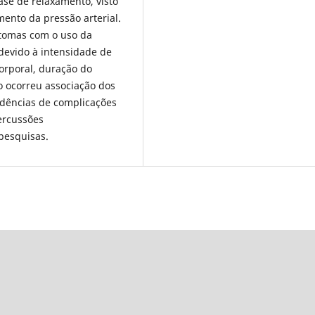
fase de relaxamento, visto
ento da pressão arterial.
ntomas com o uso da
 devido à intensidade de
orporal, duração do
 ocorreu associação dos
idências de complicações
ercussões
pesquisas.