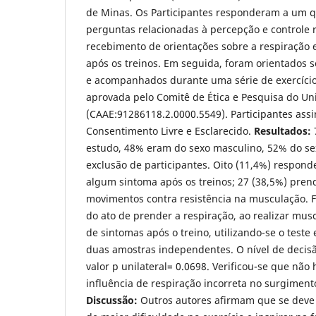
de Minas. Os Participantes responderam a um q
perguntas relacionadas à percepção e controle r
recebimento de orientações sobre a respiração 
após os treinos. Em seguida, foram orientados s
e acompanhados durante uma série de exercícios
aprovada pelo Comitê de Ética e Pesquisa do U
(CAAE:91286118.2.0000.5549). Participantes as
Consentimento Livre e Esclarecido.
Resultados:
estudo, 48% eram do sexo masculino, 52% do se
exclusão de participantes. Oito (11,4%) respo
algum sintoma após os treinos; 27 (38,5%) pren
movimentos contra resistência na musculação. Fo
do ato de prender a respiração, ao realizar mu
de sintomas após o treino, utilizando-se o teste 
duas amostras independentes. O nível de decisão
valor p unilateral= 0.0698. Verificou-se que não
influência de respiração incorreta no surgiment
Discussão:
Outros autores afirmam que se deve 