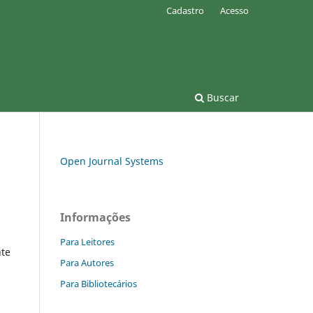
Cadastro
Acesso
Buscar
Open Journal Systems
Informações
Para Leitores
te
Para Autores
Para Bibliotecários