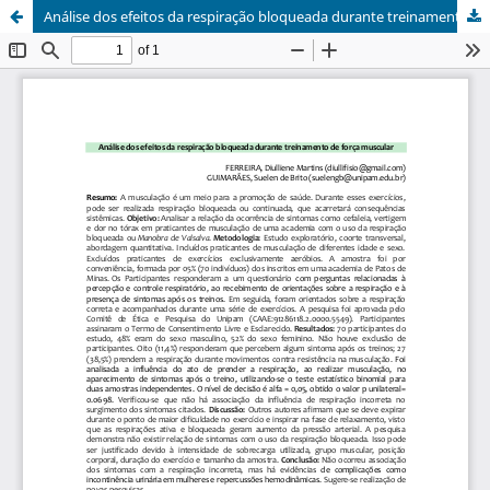
Análise dos efeitos da respiração bloqueada durante treinamento de força muscular