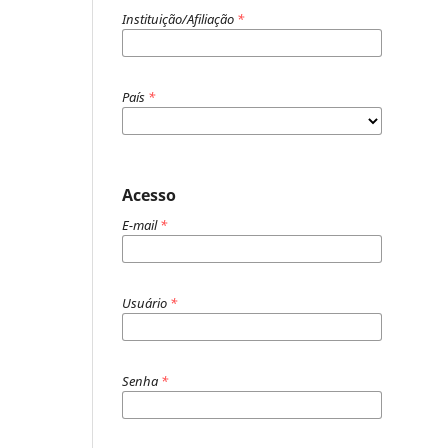
Instituição/Afiliação
*
País
*
Acesso
E-mail
*
Usuário
*
Senha
*