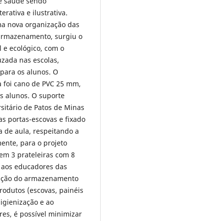
e saúde sendo
rativa e ilustrativa.
ma nova organização das
 armazenamento, surgiu o
 e ecológico, com o
uzada nas escolas,
 para os alunos. O
va foi cano de PVC 25 mm,
os alunos. O suporte
sitário de Patos de Minas
s portas-escovas e fixado
a de aula, respeitando a
mente, para o projeto
em 3 prateleiras com 8
o aos educadores das
ização do armazenamento
rodutos (escovas, painéis
igienização e ao
es, é possível minimizar