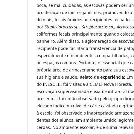
boca, se mal cuidadas, as escovas podem ser um 
proliferação de microrganismos, promovendo a 
do mais, locais úmidos ou recipientes fechado
por
Staphylococcus sp
.,
Streptococcus sp
.,
Aerococc
coliformes fecais principalmente quando colocad
banheiro. Além disso, a aglomeração de escova
recipiente pode facilitar a transferência de pat
especialmente em ambientes compartilhados, c
ou espaços comuns. Portanto, é essencial que 
própria área de armazenamento para sua escova
sua higiene e saúde.
Relato de experiência:
Em d
do INESC III, foi visitada a CEMEI Nova Floresta. 
escovação supervisionada e exame intra-oral no
presentes; foi então observado pelo grupo dirig
elevado índice no nível de cárie cavitada e gripe
à escola, foi observado o inapropriado armaze
dentes dos alunos, em ambiente úmido, aglome
cerdas. No ambiente escolar, é de suma relevân