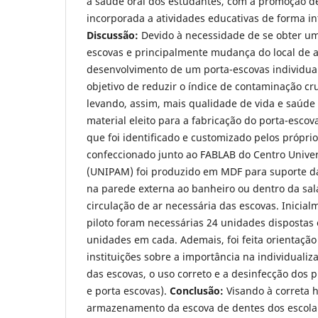
a saúde oral dos estudantes, com a promoção d
incorporada a atividades educativas de forma inte
Discussão:
Devido à necessidade de se obter u
escovas e principalmente mudança do local de
desenvolvimento de um porta-escovas individual
objetivo de reduzir o índice de contaminação cr
levando, assim, mais qualidade de vida e saúde
material eleito para a fabricação do porta-esco
que foi identificado e customizado pelos própri
confeccionado junto ao FABLAB do Centro Univer
(UNIPAM) foi produzido em MDF para suporte da
na parede externa ao banheiro ou dentro da sal
circulação de ar necessária das escovas. Inicial
piloto foram necessárias 24 unidades dispostas 
unidades em cada. Ademais, foi feita orientaçã
instituições sobre a importância na individual
das escovas, o uso correto e a desinfecção dos p
e porta escovas).
Conclusão:
Visando à correta h
armazenamento da escova de dentes dos escolar