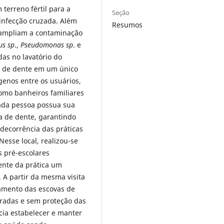
terreno fértil para a
Seção
infecção cruzada. Além
Resumos
s ampliam a contaminação
us sp
.,
Pseudomonas sp
. e
as no lavatório do
s de dente em um único
ógenos entre os usuários,
omo banheiros familiares
cada pessoa possua sua
 de dente, garantindo
ecorrência das práticas
Nesse local, realizou-se
s pré-escolares
ente da prática um
. A partir da mesma visita
namento das escovas de
radas e sem proteção das
cia estabelecer e manter