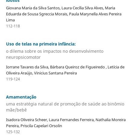
idosos
Giovana Maria da Silva Santos, Laura Cecília Silva Alves, Maria
Eduarda de Sousa Sgreccia Morais, Paula Marynella Alves Pereira
Lima
112-118
Uso de telas na primeira infância:
o dilema sobre os impactos no desenvolvimento
neuropsicomotor
Iorrane Tavares da Silva, Bárbara Queiroz de Figueiredo , Letícia de
Oliveira Araújo, Vinicius Santana Pereira
119-124
Amamentação
uma estratégia natural de promoção de saúde ao binômio
mãe/bebê
Isadora Oliveira Scheer, Laura Fernandes Ferreira, Nathalia Moreira
Pereira, Priscila Capelari Orsolin
125-132