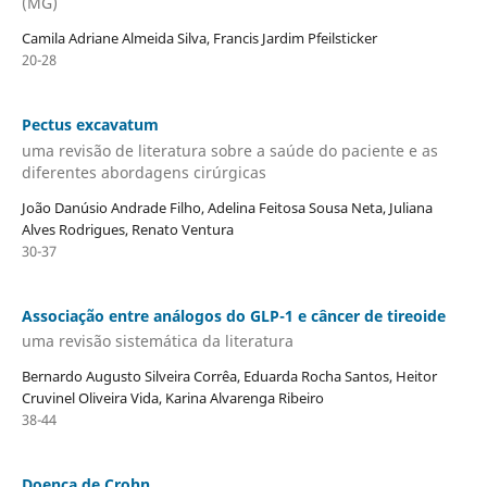
(MG)
Camila Adriane Almeida Silva, Francis Jardim Pfeilsticker
20-28
Pectus excavatum
uma revisão de literatura sobre a saúde do paciente e as
diferentes abordagens cirúrgicas
João Danúsio Andrade Filho, Adelina Feitosa Sousa Neta, Juliana
Alves Rodrigues, Renato Ventura
30-37
Associação entre análogos do GLP-1 e câncer de tireoide
uma revisão sistemática da literatura
Bernardo Augusto Silveira Corrêa, Eduarda Rocha Santos, Heitor
Cruvinel Oliveira Vida, Karina Alvarenga Ribeiro
38-44
Doença de Crohn