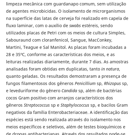
limpeza mecânica com guardanapo comum, sem utilização
de agentes microbicidas. O isolamento de microrganismos
na superfície das latas de cerveja foi realizado em capela de
fluxo laminar, com o auxílio de
swabs
estéreis, sendo
utilizados placas de Petri com os meios de cultura Simples,
Sabouraund com cloranfenicol, Sangue, MacConkey,
Martini, Teague e Sal Manitol. As placas foram incubadas a
28 e 35ºC, conforme as características dos meios, e as
leituras realizadas diariamente, durante 7 dias. As amostras
analisadas foram obtidas em duplicatas, tanto
in natura
,
quanto geladas. Os resultados demostraram a presença de
fungos filamentosos dos gêneros
Penicillium
sp,
Rhizopus
sp,
e leveduriforme do gênero
Candida
sp, além de bactérias
cocos Gram positivo com arranjos característicos dos
gêneros
Streptococcus
sp e
Staphylococcus
sp, e bacilos Gram
negativos da família Enterobacteriaceae. A identificação das
espécies está sendo realizada através do isolamento nos
meios específicos e seletivos, além de testes bioquímicos e
de drogas antibacterianas. Através dos resultados pode-se