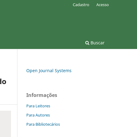
Cadastro
Acesso
Buscar
Open Journal Systems
do
Informações
Para Leitores
Para Autores
Para Bibliotecários