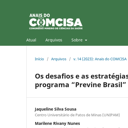
Atual
Arquivos
Sobre
Início
/
Arquivos
/
v. 14 (2023): Anais do COMCISA
Os desafios e as estratég
programa “Previne Brasil”
Jaqueline Silva Sousa
Centro Universitário de Patos de Minas (UNIPAM)
Marilene Rivany Nunes