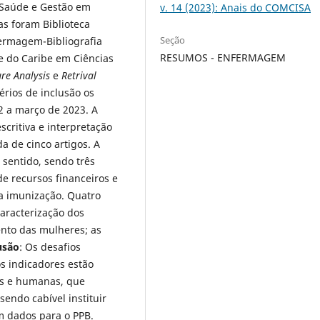
 Saúde e Gestão em
v. 14 (2023): Anais do COMCISA
as foram Biblioteca
Seção
ermagem-Bibliografia
RESUMOS - ENFERMAGEM
 e do Caribe em Ciências
ure Analysis
e
Retrival
rios de inclusão os
2 a março de 2023. A
scritiva e interpretação
da de cinco artigos. A
 sentido, sendo três
de recursos financeiros e
a imunização. Quatro
caracterização dos
ento das mulheres; as
usão
: Os desafios
s indicadores estão
ais e humanas, que
sendo cabível instituir
 dados para o PPB.