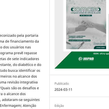
reconizado pela portaria
rma de financiamento da
do dos usuários nas
rograma prevê repasse
tas de sete indicadores
stante, do diabético e do
tudo busca identificar os
ermeiros no alcance dos
 uma revisão integrativa
Publicado
“Quais são os desafios e
2024-03-11
ra o alcance dos
s, adotaram-se seguintes
e Enfermagem; Atenção
Edição