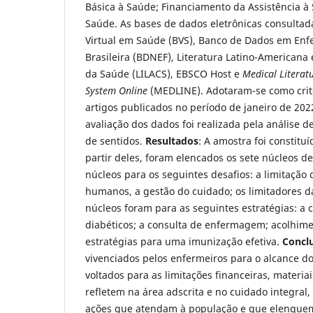
Básica à Saúde; Financiamento da Assistência à
Saúde. As bases de dados eletrônicas consultad
Virtual em Saúde (BVS), Banco de Dados em Enf
Brasileira (BDNEF), Literatura Latino-Americana
da Saúde (LILACS), EBSCO Host e
Medical Literat
System Online
(MEDLINE). Adotaram-se como crité
artigos publicados no período de janeiro de 202
avaliação dos dados foi realizada pela análise de
de sentidos.
Resultados
: A amostra foi constituí
partir deles, foram elencados os sete núcleos de
núcleos para os seguintes desafios: a limitação 
humanos, a gestão do cuidado; os limitadores d
núcleos foram para as seguintes estratégias: a 
diabéticos; a consulta de enfermagem; acolhim
estratégias para uma imunização efetiva.
Concl
vivenciados pelos enfermeiros para o alcance do
voltados para as limitações financeiras, materi
refletem na área adscrita e no cuidado integral, 
ações que atendam à população e que elenquem