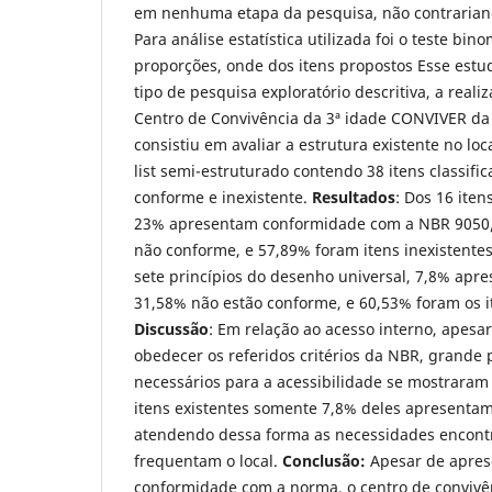
em nenhuma etapa da pesquisa, não contrariand
Para análise estatística utilizada foi o teste bin
proporções, onde dos itens propostos Esse estu
tipo de pesquisa exploratório descritiva, a reali
Centro de Convivência da 3ª idade CONVIVER da
consistiu em avaliar a estrutura existente no lo
list semi-estruturado contendo 38 itens classif
conforme e inexistente.
Resultados
: Dos 16 iten
23% apresentam conformidade com a NBR 9050/
não conforme, e 57,89% foram itens inexistente
sete princípios do desenho universal, 7,8% ap
31,58% não estão conforme, e 60,53% foram os it
Discussão
: Em relação ao acesso interno, apesa
obedecer os referidos critérios da NBR, grande 
necessários para a acessibilidade se mostraram 
itens existentes somente 7,8% deles apresenta
atendendo dessa forma as necessidades encont
frequentam o local.
Conclusão:
Apesar de apres
conformidade com a norma, o centro de convivê