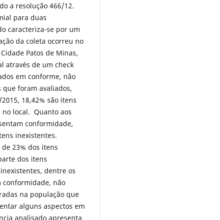
o a resolução 466/12.
omial para duas
do caracteriza-se por um
zação da coleta ocorreu no
 Cidade Patos de Minas,
cal através de um check
icados em conforme, não
s que foram avaliados,
2015, 18,42% são itens
s no local. Quanto aos
resentam conformidade,
ens inexistentes.
r de 23% dos itens
parte dos itens
inexistentes, dentre os
m conformidade, não
radas na população que
entar alguns aspectos em
ncia analisado apresenta