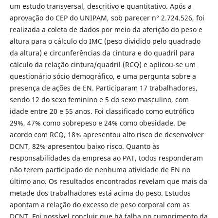
um estudo transversal, descritivo e quantitativo. Após a
aprovação do CEP do UNIPAM, sob parecer n° 2.724.526, foi
realizada a coleta de dados por meio da aferição do peso e
altura para o cálculo do IMC (peso dividido pelo quadrado
da altura) e circunferências da cintura e do quadril para
cálculo da relação cintura/quadril (RCQ) e aplicou-se um
questionário sócio demográfico, e uma pergunta sobre a
presença de ações de EN. Participaram 17 trabalhadores,
sendo 12 do sexo feminino e 5 do sexo masculino, com
idade entre 20 e 55 anos. Foi classificado como eutrófico
29%, 47% como sobrepeso e 24% como obesidade. De
acordo com RCQ, 18% apresentou alto risco de desenvolver
DCNT, 82% apresentou baixo risco. Quanto às
responsabilidades da empresa ao PAT, todos responderam
não terem participado de nenhuma atividade de EN no
último ano. Os resultados encontrados revelam que mais da
metade dos trabalhadores está acima do peso. Estudos
apontam a relação do excesso de peso corporal com as
DCNT. Foi possível concluir que há falha no cumprimento da