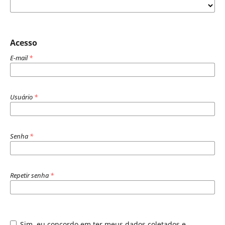
Acesso
E-mail
*
Usuário
*
Senha
*
Repetir senha
*
Sim, eu concordo em ter meus dados coletados e