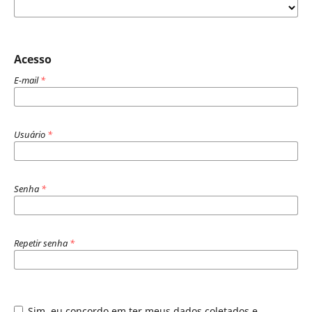
Acesso
E-mail
*
Usuário
*
Senha
*
Repetir senha
*
Sim, eu concordo em ter meus dados coletados e