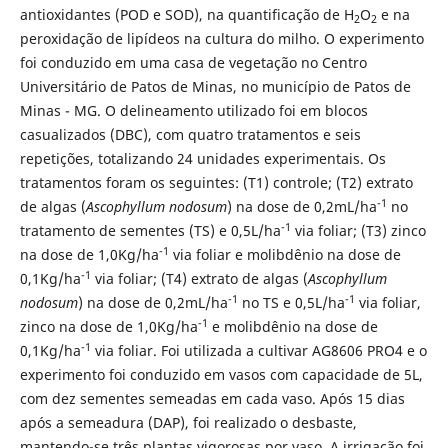
antioxidantes (POD e SOD), na quantificação de H
O
e na
2
2
peroxidação de lipídeos na cultura do milho. O experimento
foi conduzido em uma casa de vegetação no Centro
Universitário de Patos de Minas, no município de Patos de
Minas - MG. O delineamento utilizado foi em blocos
casualizados (DBC), com quatro tratamentos e seis
repetições, totalizando 24 unidades experimentais. Os
tratamentos foram os seguintes: (T1) controle; (T2) extrato
-1
de algas (
Ascophyllum nodosum
) na dose de 0,2mL/ha
no
-1
tratamento de sementes (TS) e 0,5L/ha
via foliar; (T3) zinco
-1
na dose de 1,0Kg/ha
via foliar e molibdênio na dose de
-1
0,1Kg/ha
via foliar; (T4) extrato de algas (
Ascophyllum
-1
-1
nodosum
) na dose de 0,2mL/ha
no TS e 0,5L/ha
via foliar,
-1
zinco na dose de 1,0Kg/ha
e molibdênio na dose de
-1
0,1Kg/ha
via foliar. Foi utilizada a cultivar AG8606 PRO4 e o
experimento foi conduzido em vasos com capacidade de 5L,
com dez sementes semeadas em cada vaso. Após 15 dias
após a semeadura (DAP), foi realizado o desbaste,
mantendo-se três plantas vigorosas por vaso. A irrigação foi