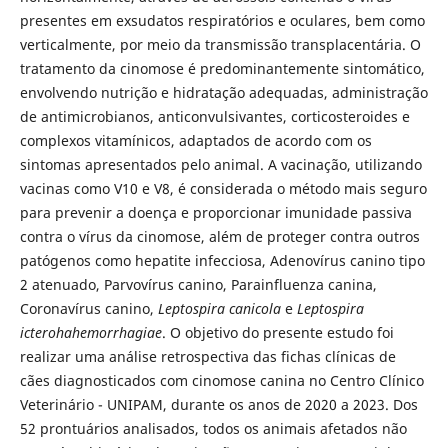
presentes em exsudatos respiratórios e oculares, bem como
verticalmente, por meio da transmissão transplacentária. O
tratamento da cinomose é predominantemente sintomático,
envolvendo nutrição e hidratação adequadas, administração
de antimicrobianos, anticonvulsivantes, corticosteroides e
complexos vitamínicos, adaptados de acordo com os
sintomas apresentados pelo animal. A vacinação, utilizando
vacinas como V10 e V8, é considerada o método mais seguro
para prevenir a doença e proporcionar imunidade passiva
contra o vírus da cinomose, além de proteger contra outros
patógenos como hepatite infecciosa, Adenovírus canino tipo
2 atenuado, Parvovírus canino, Parainfluenza canina,
Coronavírus canino,
Leptospira canicola
e
Leptospira
icterohahemorrhagiae
. O objetivo do presente estudo foi
realizar uma análise retrospectiva das fichas clínicas de
cães diagnosticados com cinomose canina no Centro Clínico
Veterinário - UNIPAM, durante os anos de 2020 a 2023. Dos
52 prontuários analisados, todos os animais afetados não