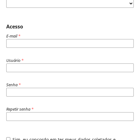
Acesso
E-mail
*
Usuário
*
Senha
*
Repetir senha
*
Sim, eu concordo em ter meus dados coletados e