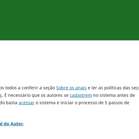
os todos a conferir a seção
Sobre os anais
e ler as políticas das se
s
. É necessário que os autores se
cadastrem
no sistema antes de
ado basta
acessar
o sistema e iniciar o processo de 5 passos de
l do Autor
.