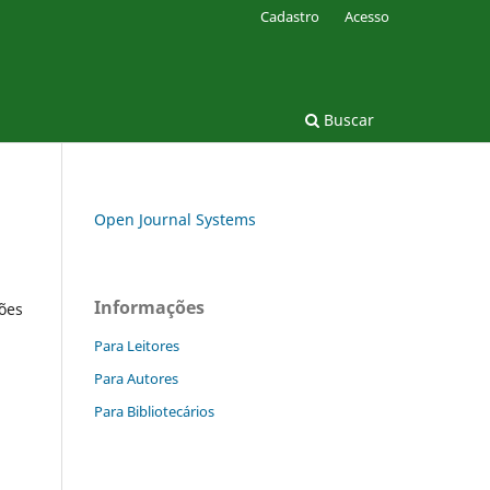
Cadastro
Acesso
Buscar
Open Journal Systems
Informações
ções
Para Leitores
Para Autores
Para Bibliotecários