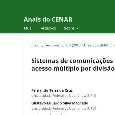
Anais do CENAR
Atual
Arquivos
Sobre
Início
/
Arquivos
/
v. 1 (2016): Anais do CENAR
/
Sistemas de comunicações 
acesso múltiplo por divisã
Fernando Teles da Cruz
Universidade Federal de Uberlândia (UFU)
Gustavo Eduardo Silva Machado
Universidade Federal de Uberlândia (UFU)