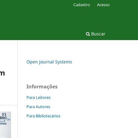
Cadastro
Acesso
Buscar
Open Journal Systems
em
Informações
Para Leitores
Para Autores
Para Bibliotecários