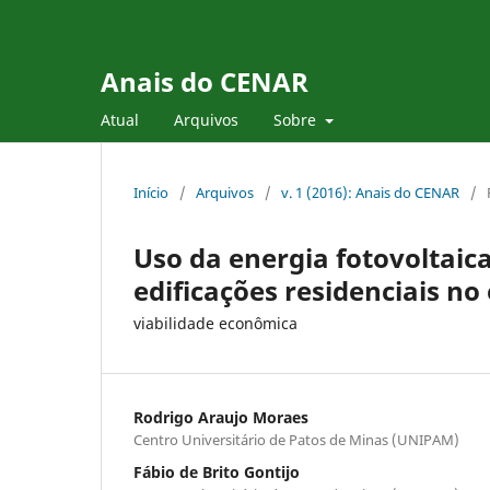
Anais do CENAR
Atual
Arquivos
Sobre
Início
/
Arquivos
/
v. 1 (2016): Anais do CENAR
/
Uso da energia fotovoltaic
edificações residenciais no
viabilidade econômica
Rodrigo Araujo Moraes
Centro Universitário de Patos de Minas (UNIPAM)
Fábio de Brito Gontijo