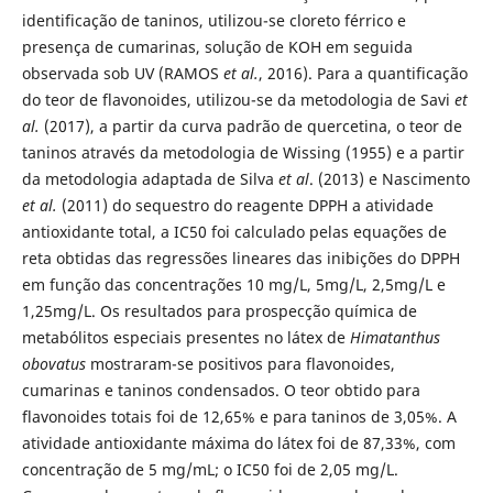
identificação de taninos, utilizou-se cloreto férrico e
presença de cumarinas, solução de KOH em seguida
observada sob UV (RAMOS
et al.
, 2016). Para a quantificação
do teor de flavonoides, utilizou-se da metodologia de Savi
et
al.
(2017), a partir da curva padrão de quercetina, o teor de
taninos através da metodologia de Wissing (1955) e a partir
da metodologia adaptada de Silva
et al
. (2013) e Nascimento
et al.
(2011) do sequestro do reagente DPPH a atividade
antioxidante total, a IC50 foi calculado pelas equações de
reta obtidas das regressões lineares das inibições do DPPH
em função das concentrações 10 mg/L, 5mg/L, 2,5mg/L e
1,25mg/L. Os resultados para prospecção química de
metabólitos especiais presentes no látex de
Himatanthus
obovatus
mostraram-se positivos para flavonoides,
cumarinas e taninos condensados. O teor obtido para
flavonoides totais foi de 12,65% e para taninos de 3,05%. A
atividade antioxidante máxima do látex foi de 87,33%, com
concentração de 5 mg/mL; o IC50 foi de 2,05 mg/L.