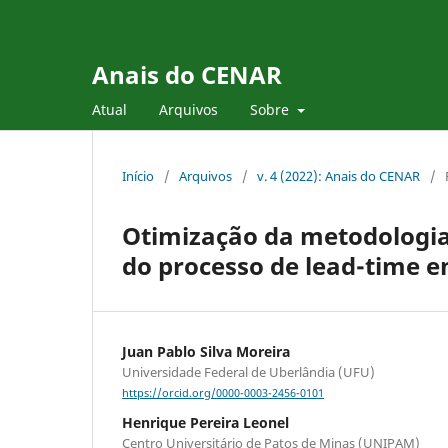
Anais do CENAR
Atual
Arquivos
Sobre
Início
/
Arquivos
/
v. 4 (2022): Anais do CENAR
/
Otimização da metodologia 
do processo de lead-time
Juan Pablo Silva Moreira
Universidade Federal de Uberlândia (UFU)
https://orcid.org/0000-0003-2456-0101
Henrique Pereira Leonel
Centro Universitário de Patos de Minas (UNIPAM)