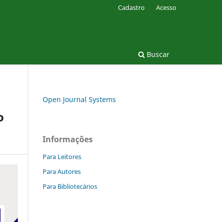
Cadastro
Acesso
Buscar
Open Journal Systems
o
Informações
Para Leitores
Para Autores
Para Bibliotecários