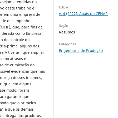
s sejam atendidas no
Edição
vo deste trabalho é
v. 4 (2022): Anais do CENAR
me
em uma empresa de
es de desempenho
Seção
(OTIF), que, para fins de
Resumos
nsiderada como Empresa
ta de controle do
Categorias
éria-prima, alguns dos
Engenharia de Produção
sa A tiveram que ampliar
como atrasos e
so de otimização do
ssível evidenciar que não
entrega desses insumos,
r, que, em alguns
esse modo, foram
para garantir que
modo que o primeiro
ra” e que os demais
a entrega dos produtos.