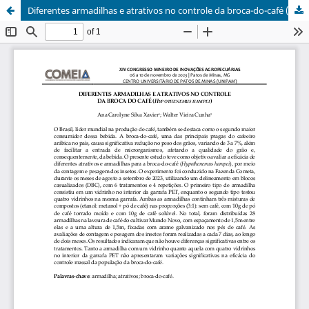
Diferentes armadilhas e atrativos no controle da broca-do-café (Hypothenemus hampei)