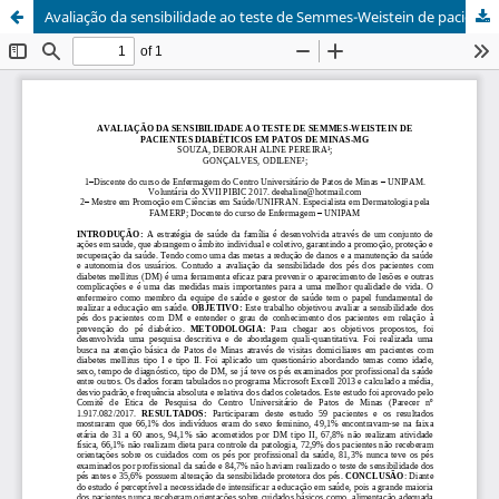
Avaliação da sensibilidade ao teste de Semmes-Weistein de pacientes diabéticos em Patos de Minas-MG