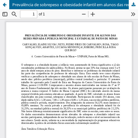
Prevalência de sobrepeso e obesidade infantil em alunos das redes privada e pública municipal e estadual de Patos de Minas