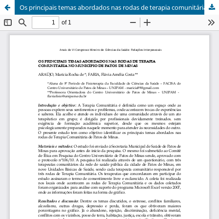
Os principais temas abordados nas rodas de terapia comunitária no município de Patos de Minas