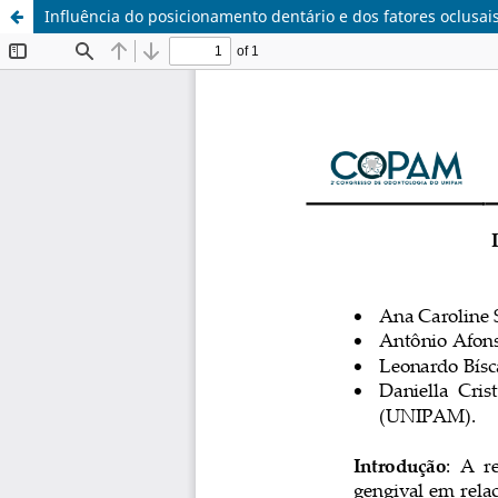
Influência do posicionamento dentário e dos fatores oclusais