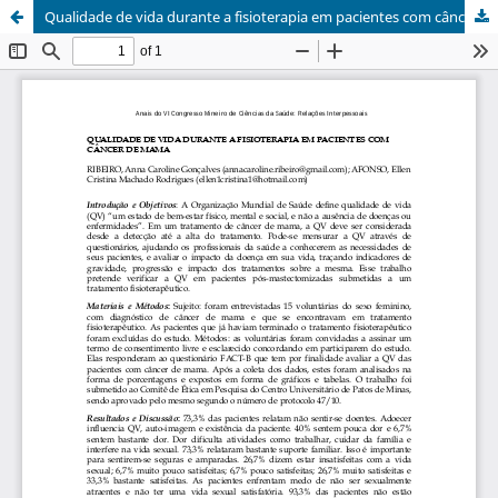
Qualidade de vida durante a fisioterapia em pacientes com câncer de mama