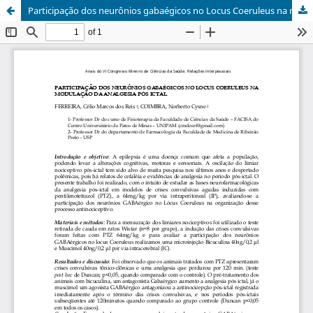
Participação dos neurônios gabaégicos no Locus Coeruleus na modulação da analgesia pós ICTAL