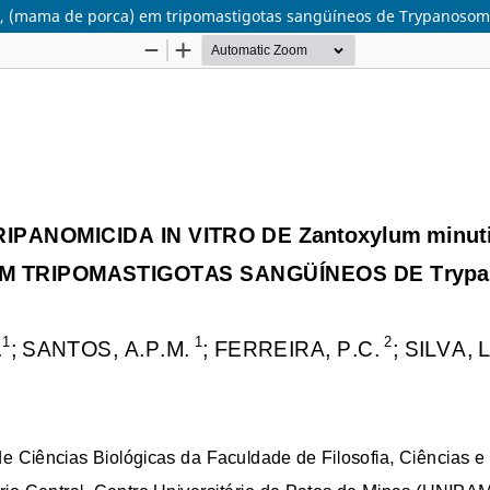
um, (mama de porca) em tripomastigotas sangüíneos de Trypanosom