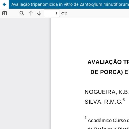
Avaliação tripanomicida in vitro de Zantoxylum minutiflor