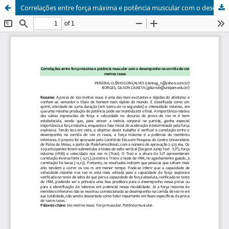
Correlações entre força máxima e potência muscular com o desempenho na corrida de 100 metros rasos