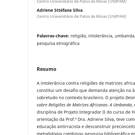
Centro Universitário de Patos de Minas (UNIPAM)
Adriene Sttéfane Silva
Centro Universitário de Patos de Minas (UNIPAM)
Palavras-chave:
religião, intolerância, umbanda
pesquisa etnográfica
Resumo
A intolerância contra religiões de matrizes afr
constitui um desafio que demanda atenção no â
sobretudo no contexto brasileiro. O projeto
Desm
sobre Religiões de Matrizes Africanas: A Umbanda
,
disciplina de Projeto Integrador II do curso de 
orientação da Prof.ª Dra. Adriene Silva, teve c
educação antirracista e desconstruir preconceito
metodologia combinou pesquisa bibliográfica em