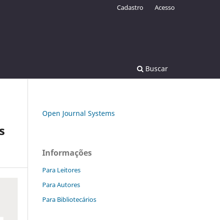
Cadastro
Acesso
Buscar
Open Journal Systems
s
Informações
Para Leitores
Para Autores
Para Bibliotecários