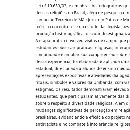
Lei nº 10.639/03, e em obras historiográficas q
dessas religiões no Brasil, além de pesquisa etn
campo ao Terreiro de Mãe Jura, em Patos de Mi
teórico concentrou-se no estudo das legislações 
produção historiográfica, discutindo estigmatiza
A etapa prática envolveu visitas de campo que p
estudantes observar práticas religiosas, inter
comunidade e ampliar sua compreensão sobre a
dessa experiência, foi elaborada e aplicada um
estadual, direcionada a alunos do ensino médio. 
apresentações expositivas e atividades dialoga
rituais, símbolos e valores da Umbanda, com vi
estigmas. Os resultados demonstraram elevado
estudantes, que participaram ativamente das di
sobre o respeito à diversidade religiosa. Além di
mudanças significativas de percepção em relação
brasileiras, evidenciando a eficácia do projeto
antirracista e no combate à intolerância religio