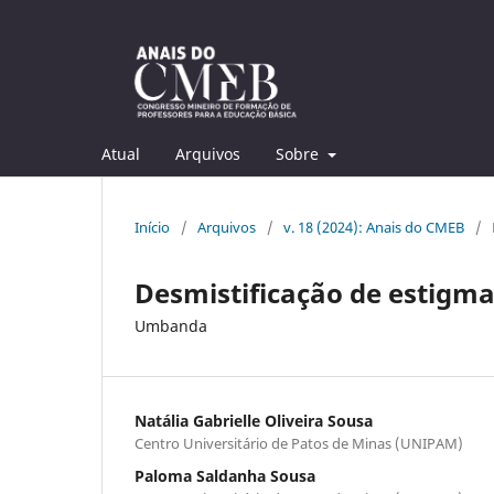
Atual
Arquivos
Sobre
Início
/
Arquivos
/
v. 18 (2024): Anais do CMEB
/
Desmistificação de estigmas
Umbanda
Natália Gabrielle Oliveira Sousa
Centro Universitário de Patos de Minas (UNIPAM)
Paloma Saldanha Sousa