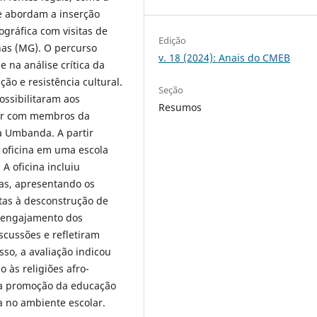
ue abordam a inserção
ográfica com visitas de
Edição
nas (MG). O percurso
v. 18 (2024): Anais do CMEB
e na análise crítica da
ção e resistência cultural.
Seção
ossibilitaram aos
Resumos
agir com membros da
 Umbanda. A partir
a oficina em uma escola
A oficina incluiu
das, apresentando os
stas à desconstrução de
 engajamento dos
scussões e refletiram
sso, a avaliação indicou
 às religiões afro-
 na promoção da educação
sa no ambiente escolar.