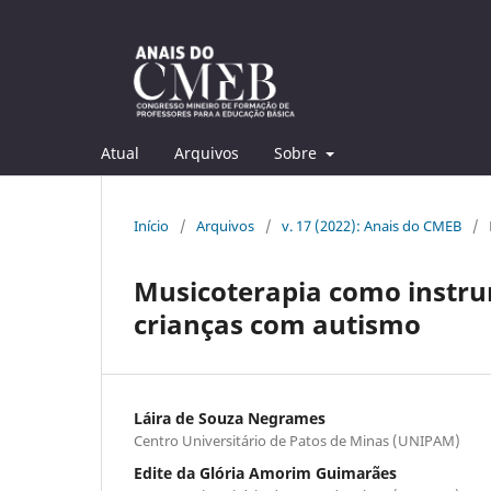
Atual
Arquivos
Sobre
Início
/
Arquivos
/
v. 17 (2022): Anais do CMEB
/
Musicoterapia como instr
crianças com autismo
Láira de Souza Negrames
Centro Universitário de Patos de Minas (UNIPAM)
Edite da Glória Amorim Guimarães