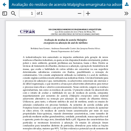
Avaliação do resíduo de acerola Malpighia emarginata na adsorção de azul de metileno